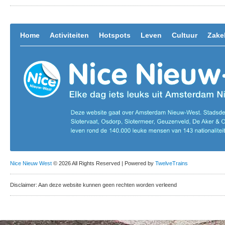
Home
Activiteiten
Hotspots
Leven
Cultuur
Zakel
Nice Nieuw West
© 2026 All Rights Reserved | Powered by
TwelveTrains
Disclaimer: Aan deze website kunnen geen rechten worden verleend