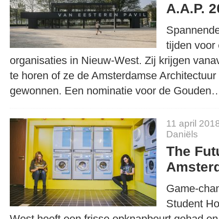
A.A.P. 
Spannende 
tijden voor
organisaties in Nieuw-West. Zij krijgen vana
te horen of ze de Amsterdamse Architectuur
gewonnen. Een nominatie voor de Goude
11 april 201
Daniëls
The Fut
Amster
Game-chan
Student Ho
West heeft een frisse opknapbeurt gehad en