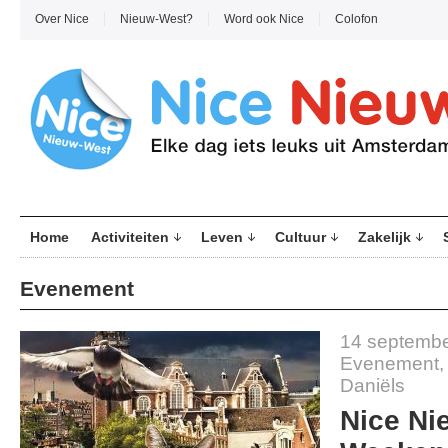
Over Nice
Nieuw-West?
Word ook Nice
Colofon
Home
Activiteiten
Leven
Cultuur
Zakelijk
Evenement
14 septembe
Evenement
Daniëls
Nice Ni