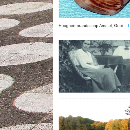
Hoogheemraadschap Amstel, Gooi…