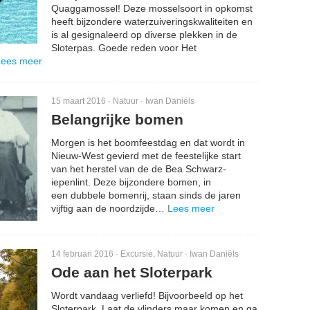
Quaggamossel! Deze mosselsoort in opkomst
heeft bijzondere waterzuiveringskwaliteiten en
is al gesignaleerd op diverse plekken in de
Sloterpas. Goede reden voor Het
Lees meer
15 maart 2016 ·
Natuur
·
Iwan Daniëls
Belangrijke bomen
Morgen is het boomfeestdag en dat wordt in
Nieuw-West gevierd met de feestelijke start
van het herstel van de de Bea Schwarz-
iepenlint. Deze bijzondere bomen, in
een dubbele bomenrij, staan sinds de jaren
vijftig aan de noordzijde…
Lees meer
14 februari 2016 ·
Excursie
,
Natuur
·
Iwan Daniëls
Ode aan het Sloterpark
Wordt vandaag verliefd! Bijvoorbeeld op het
Sloterpark. Laat de vlinders maar komen en ga