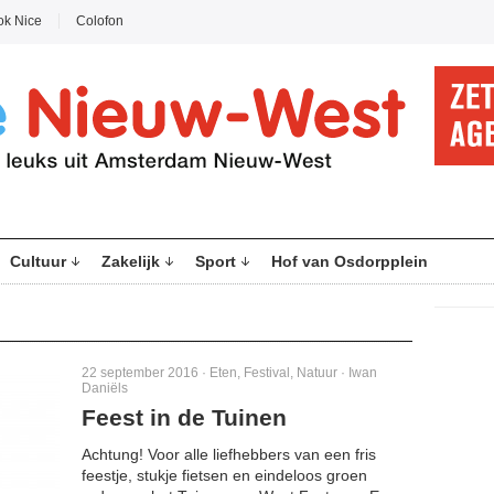
ok Nice
Colofon
Cultuur
Zakelijk
Sport
Hof van Osdorpplein
22 september 2016 ·
Eten
,
Festival
,
Natuur
·
Iwan
Daniëls
Feest in de Tuinen
Achtung! Voor alle liefhebbers van een fris
feestje, stukje fietsen en eindeloos groen