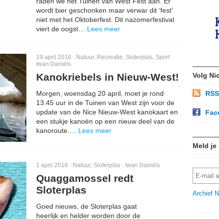
raden we het Tuinen van West Fest aan. Er
wordt bier geschonken maar verwar dit ‘fest’
niet met het Oktoberfest. Dit nazomerfestival
viert de oogst…
Lees meer
19 april 2016 ·
Natuur
,
Recreatie
,
Sloterplas
,
Sport
·
Iwan Daniëls
Kanokriebels in Nieuw-West!
Volg Ni
Morgen, woensdag 20 april, moet je rond
RSS
13:45 uur in de Tuinen van West zijn voor de
update van de Nice Nieuw-West kanokaart en
Fac
een stukje kanoën op een nieuw deel van de
kanoroute….
Lees meer
Meld je
1 april 2016 ·
Natuur
,
Sloterplas
·
Iwan Daniëls
Quaggamossel redt
Sloterplas
Archief N
Goed nieuws, de Sloterplas gaat
heerlijk en helder worden door de