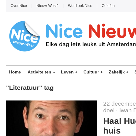
Over Nice
Nieuw-West?
Word ook Nice
Colofon
Home
Activiteiten
Leven
Cultuur
Zakelijk
"Literatuur" tag
22 decembe
doel
·
Iwan 
Haal Hu
huis