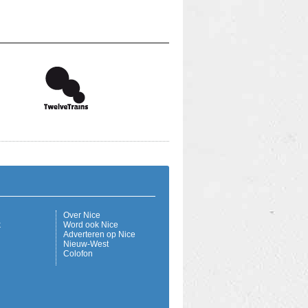
Over Nice
k
Word ook Nice
Adverteren op Nice
Nieuw-West
Colofon