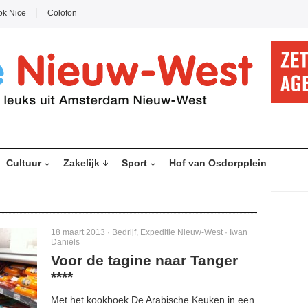
ok Nice
Colofon
Cultuur
Zakelijk
Sport
Hof van Osdorpplein
18 maart 2013 ·
Bedrijf
,
Expeditie Nieuw-West
·
Iwan
Daniëls
Voor de tagine naar Tanger
****
Met het kookboek De Arabische Keuken in een