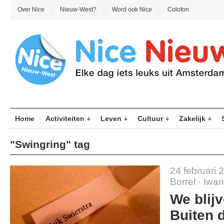
Over Nice
Nieuw-West?
Word ook Nice
Colofon
Home
Activiteiten
Leven
Cultuur
Zakelijk
"Swingring" tag
24 februari 
Borrel
·
Iwan
We blij
Buiten d