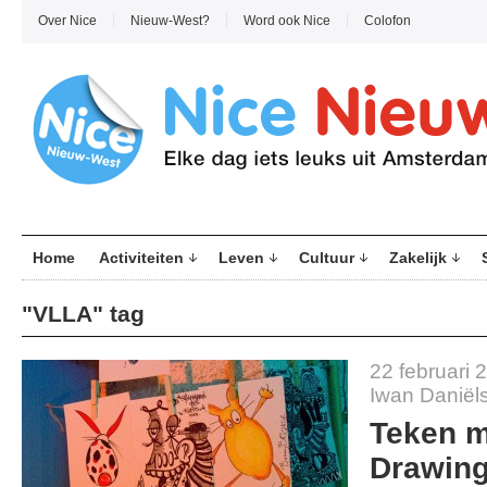
Over Nice
Nieuw-West?
Word ook Nice
Colofon
Home
Activiteiten
Leven
Cultuur
Zakelijk
"VLLA" tag
22 februari 
Iwan Daniël
Teken m
Drawin