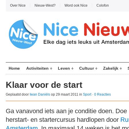
Over Nice
Nieuw-West?
Word ook Nice
Colofon
Home
Activiteiten
Leven
Cultuur
Zakelijk
Klaar voor de start
Geplaatst door
Iwan Daniëls
op 29 maart 2011 in
Sport
·
0 Reacties
Ga vanavond iets aan je conditie doen. Do
herstart- en startercursus hardlopen door
Ru
Amsterdam
. In maximaal 14 weken is het m