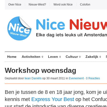
Over Nice
Nieuw-West?
Word ook Nice
Colofon
Home
Activiteiten
Leven
Cultuur
Zakelijk
Workshop woensdag
Geplaatst door
Iwan Daniëls
op 30 maart 2011 in
Evenement
·
0 Reacties
Ben je tussen de 8 en 18 jaar jong, kom je u
kennis met
Express Your Best
op het Confuc
uur start de introductie van diverse creatiev