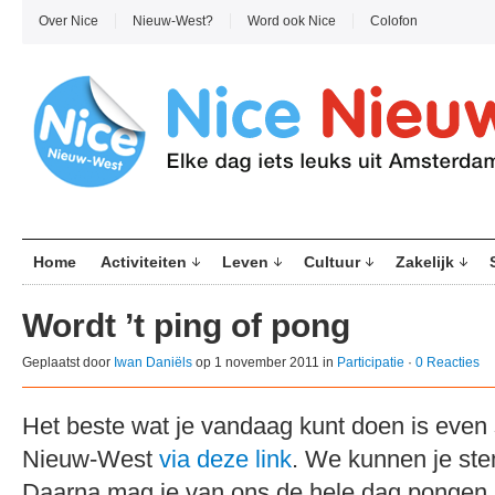
Over Nice
Nieuw-West?
Word ook Nice
Colofon
Home
Activiteiten
Leven
Cultuur
Zakelijk
Wordt ’t ping of pong
Geplaatst door
Iwan Daniëls
op 1 november 2011 in
Participatie
·
0 Reacties
Het beste wat je vandaag kunt doen is eve
Nieuw-West
via deze link
. We kunnen je st
Daarna mag je van ons de hele dag pongen, 