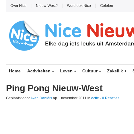
Over Nice
Nieuw-West?
Word ook Nice
Colofon
Home
Activiteiten
Leven
Cultuur
Zakelijk
Ping Pong Nieuw-West
Geplaatst door
Iwan Daniëls
op 1 november 2011 in
Actie
·
0 Reacties