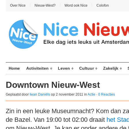
Over Nice
Nieuw-West?
Word ook Nice
Colofon
Home
Activiteiten
Leven
Cultuur
Zakelijk
Downtown Nieuw-West
Geplaatst door
Iwan Daniëls
op 2 november 2011 in
Actie
·
0 Reacties
Zin in een leuke Museumnacht? Kom dan za
de Bazel. Van 19:00 tot 02:00 draait
het Sta
om Nieuw-West. Je kan er onder andere de t