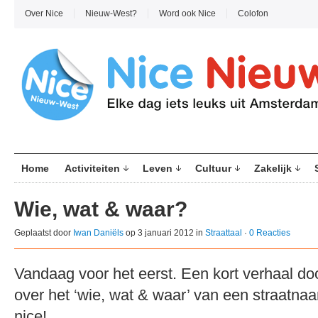
Over Nice
Nieuw-West?
Word ook Nice
Colofon
Home
Activiteiten
Leven
Cultuur
Zakelijk
Wie, wat & waar?
Geplaatst door
Iwan Daniëls
op 3 januari 2012 in
Straattaal
·
0 Reacties
Vandaag voor het eerst. Een kort verhaal do
over het ‘wie, wat & waar’ van een straatn
nice!