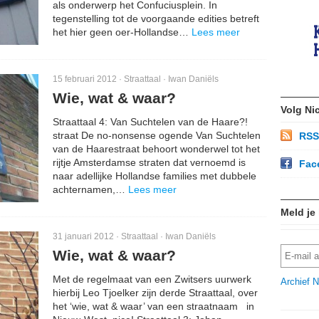
als onderwerp het Confuciusplein. In
tegenstelling tot de voorgaande edities betreft
het hier geen oer-Hollandse…
Lees meer
15 februari 2012 ·
Straattaal
·
Iwan Daniëls
Wie, wat & waar?
Volg Ni
Straattaal 4: Van Suchtelen van de Haare?!
straat De no-nonsense ogende Van Suchtelen
RSS
van de Haarestraat behoort wonderwel tot het
rijtje Amsterdamse straten dat vernoemd is
Fac
naar adellijke Hollandse families met dubbele
achternamen,…
Lees meer
Meld je
31 januari 2012 ·
Straattaal
·
Iwan Daniëls
Wie, wat & waar?
Met de regelmaat van een Zwitsers uurwerk
Archief N
hierbij Leo Tjoelker zijn derde Straattaal, over
het ‘wie, wat & waar’ van een straatnaam in