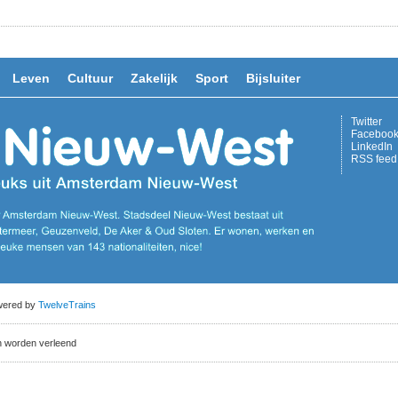
Leven
Cultuur
Zakelijk
Sport
Bijsluiter
Twitter
Faceboo
LinkedIn
RSS feed
owered by
TwelveTrains
n worden verleend