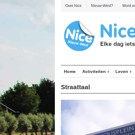
Over Nice
Nieuw-West?
Word o
Home
Activiteiten
Leven
Straattaal