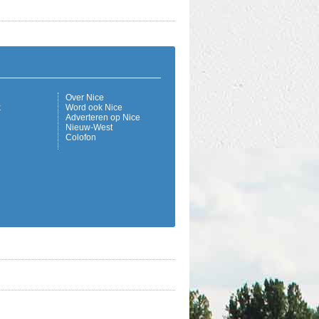
Over Nice
k
Word ook Nice
Adverteren op Nice
Nieuw-West
Colofon