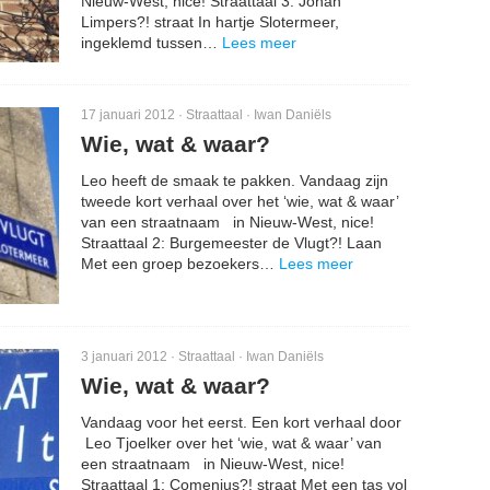
Nieuw-West, nice! Straattaal 3: Johan
Limpers?! straat In hartje Slotermeer,
ingeklemd tussen…
Lees meer
17 januari 2012 ·
Straattaal
·
Iwan Daniëls
Wie, wat & waar?
Leo heeft de smaak te pakken. Vandaag zijn
tweede kort verhaal over het ‘wie, wat & waar’
van een straatnaam in Nieuw-West, nice!
Straattaal 2: Burgemeester de Vlugt?! Laan
Met een groep bezoekers…
Lees meer
3 januari 2012 ·
Straattaal
·
Iwan Daniëls
Wie, wat & waar?
Vandaag voor het eerst. Een kort verhaal door
Leo Tjoelker over het ‘wie, wat & waar’ van
een straatnaam in Nieuw-West, nice!
Straattaal 1: Comenius?! straat Met een tas vol