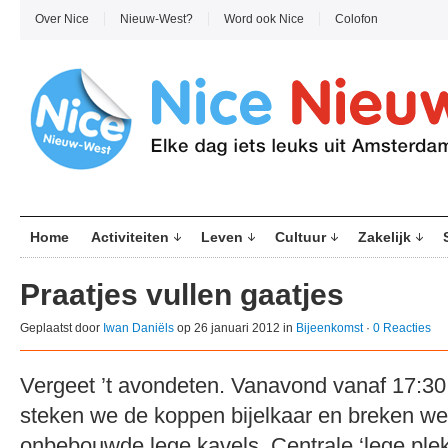
Over Nice
Nieuw-West?
Word ook Nice
Colofon
Home
Activiteiten
Leven
Cultuur
Zakelijk
Praatjes vullen gaatjes
Geplaatst door
Iwan Daniëls
op 26 januari 2012 in
Bijeenkomst
·
0 Reacties
Vergeet ’t avondeten. Vanavond vanaf 17:30 
steken we de koppen bijelkaar en breken we
onbebouwde lege kavels. Centrale ‘lege ple