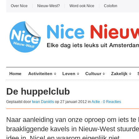
Over Nice
Nieuw-West?
Word ook Nice
Colofon
Home
Activiteiten
Leven
Cultuur
Zakelijk
De huppelclub
Geplaatst door
Iwan Daniëls
op 27 januari 2012 in
Actie
·
0 Reacties
Naar aanleiding van onze oproep om iets te
braakliggende kavels in Nieuw-West stuurde
idee in. Nice! en waarom eigenlijk niet.