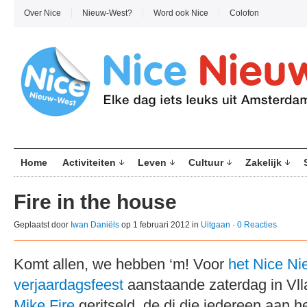
Over Nice
Nieuw-West?
Word ook Nice
Colofon
Home
Activiteiten
Leven
Cultuur
Zakelijk
Fire in the house
Geplaatst door
Iwan Daniëls
op 1 februari 2012 in
Uitgaan
·
0 Reacties
Komt allen, we hebben ‘m! Voor
het Nice N
verjaardagsfeest
aanstaande zaterdag in Vl
Mike Fire
geritseld, de dj die iedereen aan 