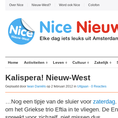
Over Nice
Nieuw-West?
Word ook Nice
Colofon
Home
Activiteiten
Leven
Cultuur
Zakelijk
Kalispera! Nieuw-West
Geplaatst door
Iwan Daniëls
op 2 februari 2012 in
Uitgaan
·
0 Reacties
…Nog een tipje van de sluier voor
zaterdag
.
om het Griekse trio Eftia in te vliegen. De En
spreekt voor zichzelf, niet missen dus.