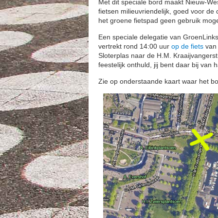
Met dit speciale bord maakt Nieuw-West
fietsen milieuvriendelijk, goed voor de 
het groene fietspad geen gebruik mog
Een speciale delegatie van GroenLinks
vertrekt rond 14:00 uur
op de fiets
van 
Sloterplas naar de H.M. Kraaijvangerst
feestelijk onthuld, jij bent daar bij van
Zie op onderstaande kaart waar het bord