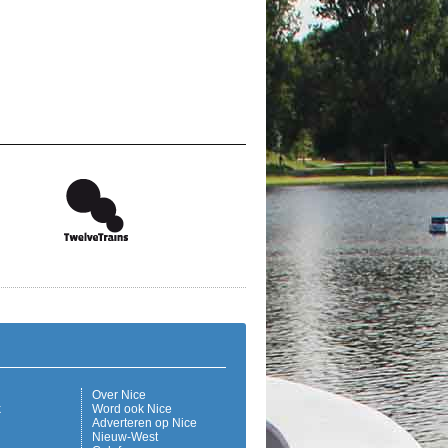
Over Nice
k
Word ook Nice
Adverteren op Nice
Nieuw-West