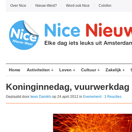
Over Nice
Nieuw-West?
Word ook Nice
Colofon
Home
Activiteiten
Leven
Cultuur
Zakelijk
Koninginnedag, vuurwerkdag
Geplaatst door
Iwan Daniëls
op 24 april 2012 in
Evenement
·
3 Reacties