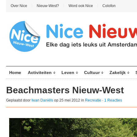
Over Nice
Nieuw-West?
Word ook Nice
Colofon
Home
Activiteiten
Leven
Cultuur
Zakelijk
Beachmasters Nieuw-West
Geplaatst door
Iwan Daniëls
op 25 mei 2012 in
Recreatie
·
1 Reacties