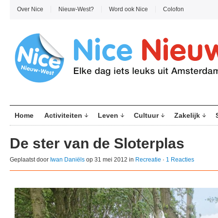
Over Nice
Nieuw-West?
Word ook Nice
Colofon
Home
Activiteiten
Leven
Cultuur
Zakelijk
De ster van de Sloterplas
Geplaatst door
Iwan Daniëls
op 31 mei 2012 in
Recreatie
·
1 Reacties