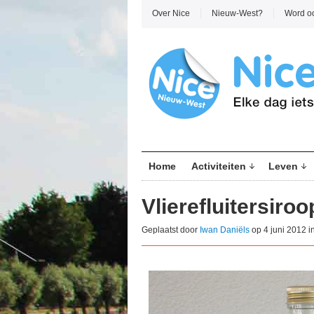
Over Nice
Nieuw-West?
Word o
Home
Activiteiten
Leven
Vlierefluitersiroo
Geplaatst door
Iwan Daniëls
op 4 juni 2012 i