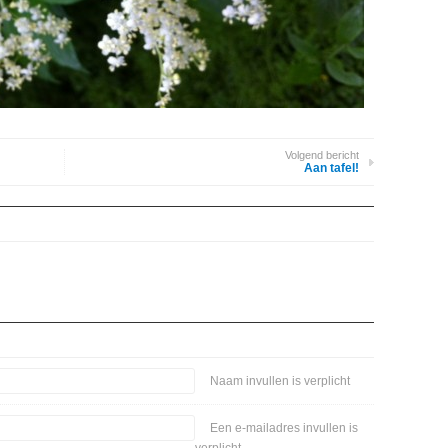
Volgend bericht
Aan tafel!
Naam invullen is verplicht
Een e-mailadres invullen is