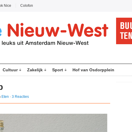
ok Nice
Colofon
Cultuur
Zakelijk
Sport
Hof van Osdorpplein
p
n
Eten
·
3 Reacties