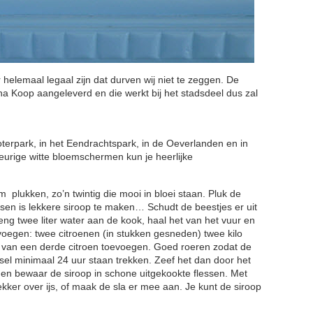
 helemaal legaal zijn dat durven wij niet te zeggen. De
nna Koop aangeleverd en die werkt bij het stadsdeel dus zal
loterpark, in het Eendrachtspark, in de Oeverlanden en in
eurige witte bloemschermen kun je heerlijke
m plukken, zo’n twintig die mooi in bloei staan. Pluk de
ssen is lekkere siroop te maken… Schudt de beestjes er uit
eng twee liter water aan de kook, haal het van het vuur en
oegen: twee citroenen (in stukken gesneden) twee kilo
p van een derde citroen toevoegen. Goed roeren zodat de
sel minimaal 24 uur staan trekken. Zeef het dan door het
 en bewaar de siroop in schone uitgekookte flessen. Met
ekker over ijs, of maak de sla er mee aan. Je kunt de siroop