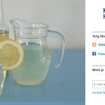
Volg Ni
RSS
Fac
Meld je
Archief N