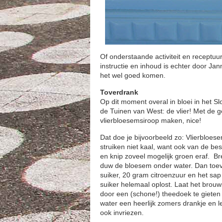
Of onderstaande activiteit en receptuur
instructie en inhoud is echter door Ja
het wel goed komen.
Toverdrank
Op dit moment overal in bloei in het S
de Tuinen van West: de vlier! Met de g
vlierbloesemsiroop maken, nice!
Dat doe je bijvoorbeeld zo: Vlierbloese
struiken niet kaal, want ook van de be
en knip zoveel mogelijk groen eraf. Br
duw de bloesem onder water. Dan toev
suiker, 20 gram citroenzuur en het sa
suiker helemaal oplost. Laat het brouw
door een (schone!) theedoek te gieten
water een heerlijk zomers drankje en l
ook invriezen.