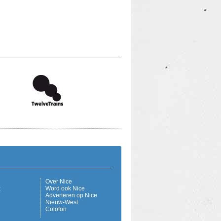
Over Nice
k
Word ook Nice
Adverteren op Nice
Nieuw-West
Colofon