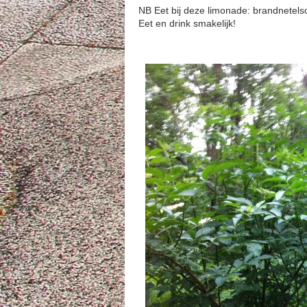
NB Eet bij deze limonade: brandnetels
Eet en drink smakelijk!