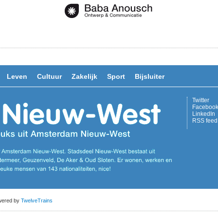
Leven
Cultuur
Zakelijk
Sport
Bijsluiter
Twitter
Faceboo
LinkedIn
RSS feed
owered by
TwelveTrains