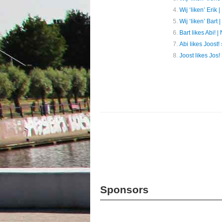
Wij ‘liken’ Erik
Wij ‘liken’ Bart
Bart likes Abi! 
Abi likes Joost
Joost likes Jos
Sponsors