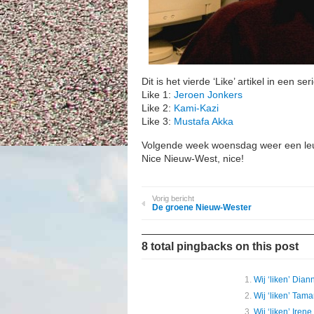
Dit is het vierde ‘Like’ artikel in een ser
Like 1:
Jeroen Jonkers
Like 2:
Kami-Kazi
Like 3:
Mustafa Akka
Volgende week woensdag weer een leu
Nice Nieuw-West, nice!
Vorig bericht
De groene Nieuw-Wester
8 total pingbacks on this post
Wij ‘liken’ Dia
Wij ‘liken’ Tam
Wij ‘liken’ Iren