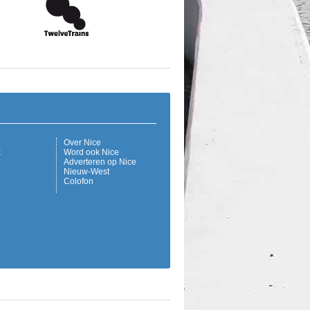
Over Nice
k
Word ook Nice
Adverteren op Nice
Nieuw-West
Colofon