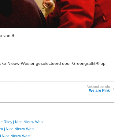
ie van 9.
ke Nieuw-Wester geselecteerd door Greengraffiti® op
Volgend bericht
We are Pink
nne Riley | Nice Nieuw West
ara | Nice Nieuw West
e | Nice Nieuw West