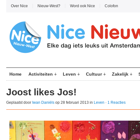
Over Nice
Nieuw-West?
Word ook Nice
Colofon
Home
Activiteiten
Leven
Cultuur
Zakelijk
Joost likes Jos!
Geplaatst door
Iwan Daniëls
op 28 februari 2013 in
Leven
·
1 Reacties