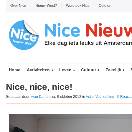
Over Nice
Nieuw-West?
Word ook Nice
Colofon
Home
Activiteiten
Leven
Cultuur
Zakelijk
Nice, nice, nice!
Geplaatst door
Iwan Daniëls
op 9 oktober 2012 in
Actie
,
Voorstelling
·
0 Reacti