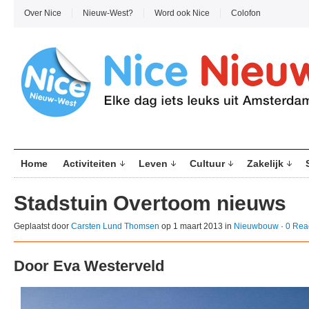
Over Nice
Nieuw-West?
Word ook Nice
Colofon
Home
Activiteiten
Leven
Cultuur
Zakelijk
Stadstuin Overtoom nieuws
Geplaatst door
Carsten Lund Thomsen
op 1 maart 2013 in
Nieuwbouw
·
0 Rea
Door Eva Westerveld