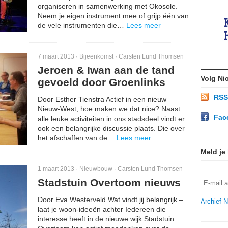
organiseren in samenwerking met Okosole.
Neem je eigen instrument mee of grijp één van
de vele instrumenten die…
Lees meer
7 maart 2013 ·
Bijeenkomst
·
Carsten Lund Thomsen
Jeroen & Iwan aan de tand
Volg Ni
gevoeld door Groenlinks
RSS
Door Esther Tienstra Actief in een nieuw
Nieuw-West, hoe maken we dat nice? Naast
Fac
alle leuke activiteiten in ons stadsdeel vindt er
ook een belangrijke discussie plaats. Die over
het afschaffen van de…
Lees meer
Meld je
1 maart 2013 ·
Nieuwbouw
·
Carsten Lund Thomsen
Stadstuin Overtoom nieuws
Door Eva Westerveld Wat vindt jij belangrijk –
Archief N
laat je woon-ideeën achter Iedereen die
interesse heeft in de nieuwe wijk Stadstuin