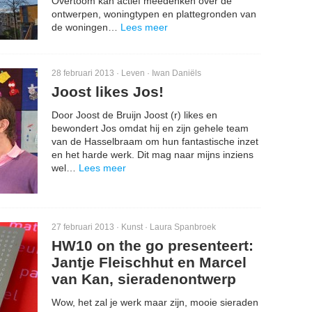
Overtoom kan actief meedenken over de
ontwerpen, woningtypen en plattegronden van
de woningen…
Lees meer
28 februari 2013 ·
Leven
·
Iwan Daniëls
Joost likes Jos!
Door Joost de Bruijn Joost (r) likes en
bewondert Jos omdat hij en zijn gehele team
van de Hasselbraam om hun fantastische inzet
en het harde werk. Dit mag naar mijns inziens
wel…
Lees meer
27 februari 2013 ·
Kunst
·
Laura Spanbroek
HW10 on the go presenteert:
Jantje Fleischhut en Marcel
van Kan, sieradenontwerp
Wow, het zal je werk maar zijn, mooie sieraden