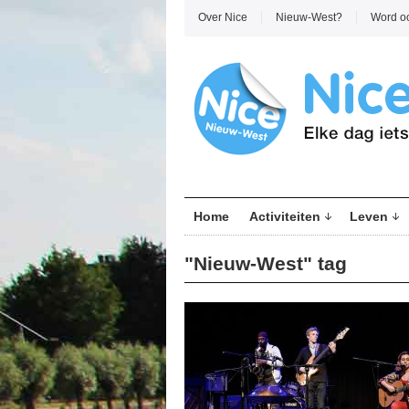
Over Nice
Nieuw-West?
Word o
Home
Activiteiten
Leven
"Nieuw-West" tag