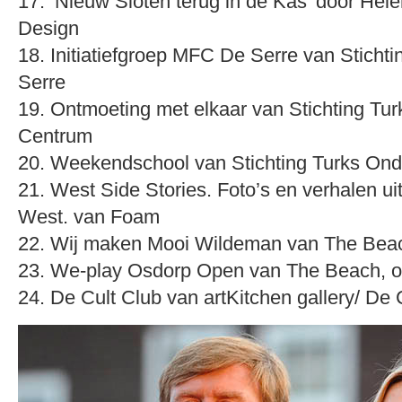
17. ‘Nieuw Sloten terug in de Kas’ door Hé
Design
18. Initiatiefgroep MFC De Serre van Sticht
Serre
19. Ontmoeting met elkaar van Stichting Tu
Centrum
20. Weekendschool van Stichting Turks Ond
21. West Side Stories. Foto’s en verhalen 
West. van Foam
22. Wij maken Mooi Wildeman van The Beach
23. We-play Osdorp Open van The Beach, on
24. De Cult Club van artKitchen gallery/ De 