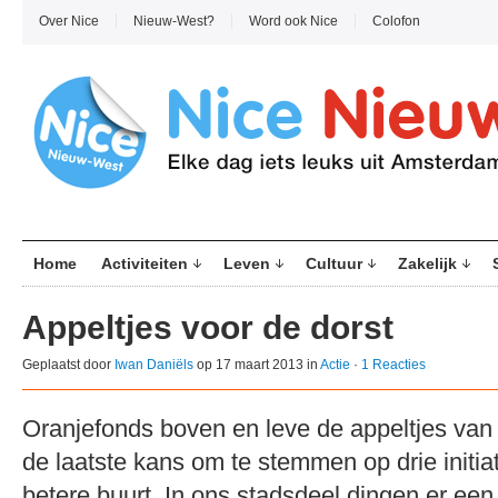
Over Nice
Nieuw-West?
Word ook Nice
Colofon
Home
Activiteiten
Leven
Cultuur
Zakelijk
Appeltjes voor de dorst
Geplaatst door
Iwan Daniëls
op 17 maart 2013 in
Actie
·
1 Reacties
Oranjefonds boven en leve de appeltjes van
de laatste kans om te stemmen op drie initia
betere buurt. In ons stadsdeel dingen er een 