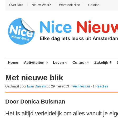
Over Nice
Nieuw-West?
Word ook Nice
Colofon
Home
Activiteiten
Leven
Cultuur
Zakelijk
Met nieuwe blik
Geplaatst door
Iwan Daniëls
op 29 mei 2013 in
Architectuur
·
1 Reacties
Door Donica Buisman
Het is altijd verleidelijk om alles vanuit je ei