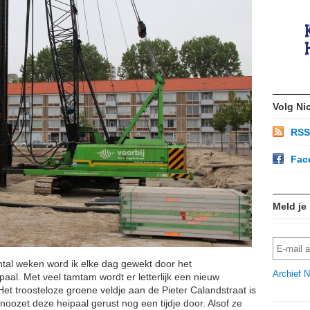
Volg Ni
RSS
Fac
Meld je
ntal weken word ik elke dag gewekt door het
Archief N
aal. Met veel tamtam wordt er letterlijk een nieuw
et troosteloze groene veldje aan de Pieter Calandstraat is
noozet deze heipaal gerust nog een tijdje door. Alsof ze