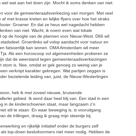
s wel wat aan het doen zijn. Mocht ik soms denken van niet.
ken voor de gemeenteraadsverkiezing van morgen. Met veel
 af met krasse kreten en lelijke flyers over hoe het straks
Mooier. Groener. En dat ze heus wel nagedacht hebben
denken van niet. Wacht, ik noem even wat lokale
ast op de hoogte van de plannen voor Nieuw-West. D66 wil
 stadsdeel. Groenlinks wil volop aandacht voor natuur en
reen fatsoenlijk kan wonen. OMA Amsterdam wil meer
 Tja. Als een horoscoop vol algemeenheden proberen ze
 zijn dat de weerstand tegen gemeenteraadsverkiezingen
t stom is. Nee, omdat er gek genoeg zo weinig van je
t een verknipt karakter gekregen. Wat partijen zeggen is
der bezielende leiding van, juist, de Nieuw-Westerlingen
 woon, heb ik met zoveel nieuwe, bruisende
llerlei gebied. Ik word daar heel blij van. Een stad in een
nog in de kinderschoenen staat, maar langzaam z’n
niet stil te staan. En waar beweging is, is vooruitgang.
van de trillingen, draag ik graag mijn steentje bij.
erking en rijkelijk initiatief onder de burgers zelf
ek mij als top-down besluitvormers niet meer nodig. Hebben de