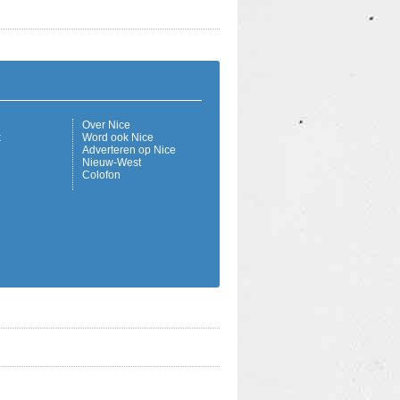
Over Nice
k
Word ook Nice
Adverteren op Nice
Nieuw-West
Colofon