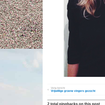
Vorig bericht
Vrijwillige groene vingers gezocht
2 total pingbacks on this post