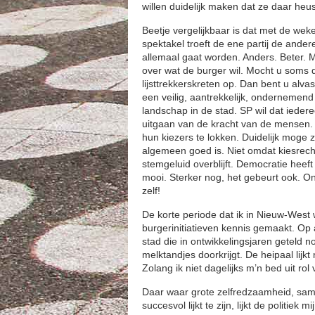
willen duidelijk maken dat ze daar heu
Beetje vergelijkbaar is dat met de we
spektakel troeft de ene partij de andere
allemaal gaat worden. Anders. Beter. 
over wat de burger wil. Mocht u soms 
lijsttrekkerskreten op. Dan bent u alv
een veilig, aantrekkelijk, ondernemend
landschap in de stad. SP wil dat iede
uitgaan van de kracht van de mensen.
hun kiezers te lokken. Duidelijk moge
algemeen goed is. Niet omdat kiesrech
stemgeluid overblijft. Democratie heef
mooi. Sterker nog, het gebeurt ook. On
zelf!
De korte periode dat ik in Nieuw-West
burgerinitiatieven kennis gemaakt. Op a
stad die in ontwikkelingsjaren geteld 
melktandjes doorkrijgt. De heipaal lijkt 
Zolang ik niet dagelijks m’n bed uit rol 
Daar waar grote zelfredzaamheid, samenw
succesvol lijkt te zijn, lijkt de politi