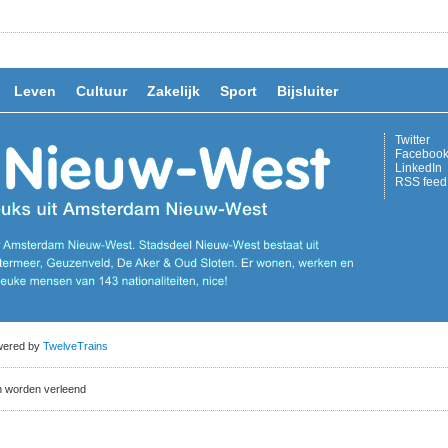
Leven
Cultuur
Zakelijk
Sport
Bijsluiter
Twitter
Faceboo
LinkedIn
RSS feed
owered by
TwelveTrains
n worden verleend