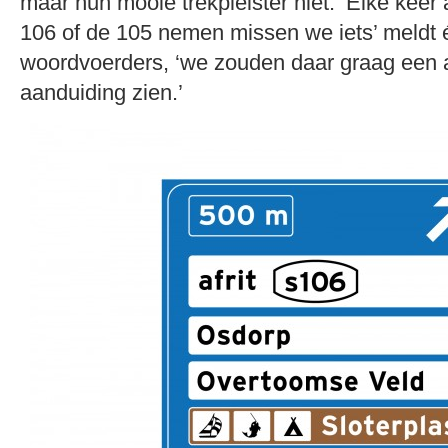
maar hun mooie trekpleister niet. ‘Elke keer 
106 of de 105 nemen missen we iets’ meldt 
woordvoerders, ‘we zouden daar graag een a
aanduiding zien.’