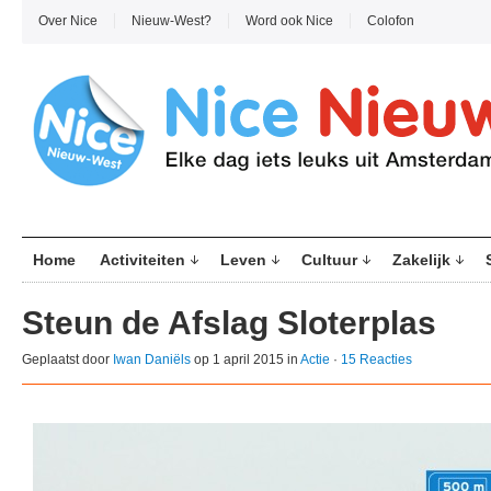
Over Nice
Nieuw-West?
Word ook Nice
Colofon
Home
Activiteiten
Leven
Cultuur
Zakelijk
Steun de Afslag Sloterplas
Geplaatst door
Iwan Daniëls
op 1 april 2015 in
Actie
·
15 Reacties