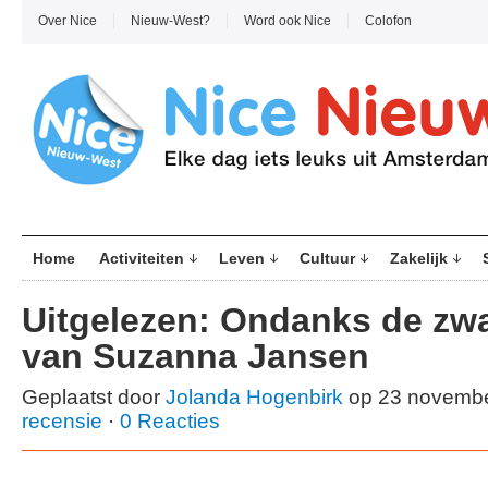
Over Nice
Nieuw-West?
Word ook Nice
Colofon
Home
Activiteiten
Leven
Cultuur
Zakelijk
Uitgelezen: Ondanks de zwa
van Suzanna Jansen
Geplaatst door
Jolanda Hogenbirk
op 23 novembe
recensie
·
0 Reacties