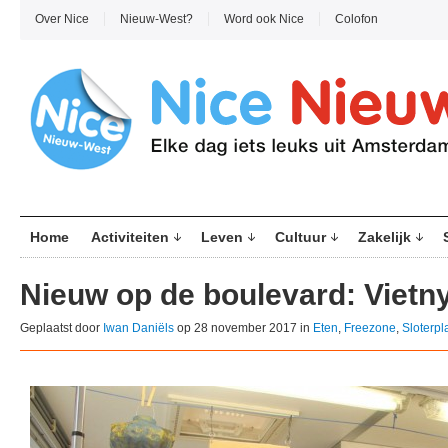
Over Nice
Nieuw-West?
Word ook Nice
Colofon
Home
Activiteiten
Leven
Cultuur
Zakelijk
Nieuw op de boulevard: Viet
Geplaatst door
Iwan Daniëls
op 28 november 2017 in
Eten
,
Freezone
,
Sloterpl