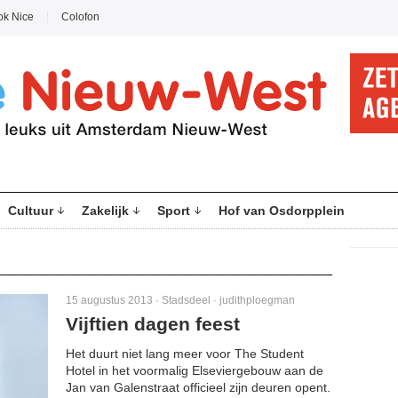
ok Nice
Colofon
Cultuur
Zakelijk
Sport
Hof van Osdorpplein
15 augustus 2013 ·
Stadsdeel
·
judithploegman
Vijftien dagen feest
Het duurt niet lang meer voor The Student
Hotel in het voormalig Elseviergebouw aan de
Jan van Galenstraat officieel zijn deuren opent.