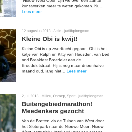
Nieuw West Open zijn we over een aantal
kunstwerken meer te weten gekomen. Nu…
Lees meer
12 augustus 2013 ·
Actie
·
judithploegman
Kleine Obi is kwijt!
Kleine Obi is op zwerftocht gegaan. Obi is het
katje van Ralph en Kitty van Heusden, van Bed
and Breakfast Broedelet aan de
Broedeletstraat. Hij is nog maar drieenhalve
maand oud, lang niet…
Lees meer
2 juli 2013 ·
Milieu
,
Oproep
,
Sport
·
judithploegman
Buitengebiedmarathon!
Meedenkers gezocht
Van de Bretten via de Tuinen van West door
het Sloterpark naar de Nieuwe Meer: Nieuw-