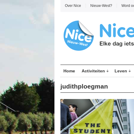
Over Nice
Nieuw-West?
Word o
Home
Activiteiten
Leven
judithploegman