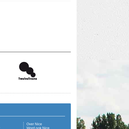
Over Nice
k
Word ook Nice