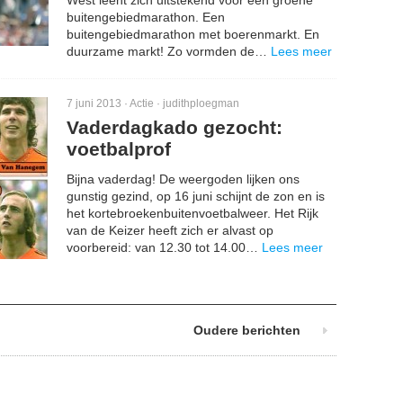
West leent zich uitstekend voor een groene
buitengebiedmarathon. Een
buitengebiedmarathon met boerenmarkt. En
duurzame markt! Zo vormden de…
Lees meer
7 juni 2013 ·
Actie
·
judithploegman
Vaderdagkado gezocht:
voetbalprof
Bijna vaderdag! De weergoden lijken ons
gunstig gezind, op 16 juni schijnt de zon en is
het kortebroekenbuitenvoetbalweer. Het Rijk
van de Keizer heeft zich er alvast op
voorbereid: van 12.30 tot 14.00…
Lees meer
Oudere berichten