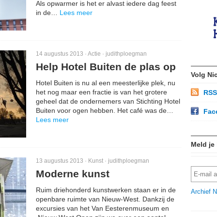
Als opwarmer is het er alvast iedere dag feest
in de…
Lees meer
14 augustus 2013 ·
Actie
·
judithploegman
Help Hotel Buiten de plas op
Volg Ni
Hotel Buiten is nu al een meesterlijke plek, nu
het nog maar een fractie is van het grotere
RSS
geheel dat de ondernemers van Stichting Hotel
Buiten voor ogen hebben. Het café was de…
Fac
Lees meer
Meld je
13 augustus 2013 ·
Kunst
·
judithploegman
Moderne kunst
Ruim driehonderd kunstwerken staan er in de
Archief N
openbare ruimte van Nieuw-West. Dankzij de
excursies van het Van Eesterenmuseum en