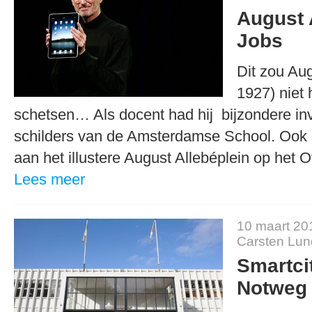
August 
Jobs
Dit zou Au
1927) niet
schetsen… Als docent had hij bijzondere in
schilders van de Amsterdamse School. Ook 
aan het illustere August Allebéplein op he
Lees meer
10 maart 20
Carsten Lu
Smartci
Notweg