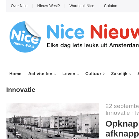
Over Nice
Nieuw-West?
Word ook Nice
Colofon
Home
Activiteiten
Leven
Cultuur
Zakelijk
Innovatie
22 septembe
Innovatie
·
I
Opknapp
afknapp