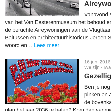
Aireyw
Vanavond s
van het Van Eesterenmuseum het behoud en
de beruchte Aireywoningen aan de Vlugtlaan
Baltussen en architectuurhistoricus Jeroen 
woord en…
Lees meer
16 juni 2016
Welzijn
·
Iwa
Gezelli
Ben je nog 
pinken en a
de bovenka
plan het jaar 2036 te halen? Kom dan vanm