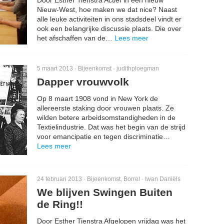
Door Esther Tienstra Actief in een nieuw
Nieuw-West, hoe maken we dat nice? Naast
alle leuke activiteiten in ons stadsdeel vindt er
ook een belangrijke discussie plaats. Die over
het afschaffen van de…
Lees meer
5 maart 2013 ·
Bijeenkomst
·
judithploegman
Dapper vrouwvolk
Op 8 maart 1908 vond in New York de
allereerste staking door vrouwen plaats. Ze
wilden betere arbeidsomstandigheden in de
Textielindustrie. Dat was het begin van de strijd
voor emancipatie en tegen discriminatie…
Lees meer
24 februari 2013 ·
Bijeenkomst
,
Borrel
·
Iwan Daniëls
We blijven Swingen Buiten
de Ring!!
Door Esther Tienstra Afgelopen vrijdag was het