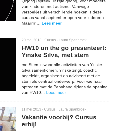
Qigong (spreek uit tsjie ghong) voor moeders
van kinderen met autisme. Vanwege
verzoekjes uit verschillende hoeken is deze
cursus vanaf september open voor iedereen.
Maarrrr,…
Lees meer
20 mei 2013 ·
Cursus
·
Laura Spanbroek
HW10 on the go presenteert:
Yinske Silva, met stem
metStem is waar alle activiteiten van Yinske
Silva samenkomen. Yinske zingt, coacht,
begeleidt, organiseert en adviseert met de
stem als centraal onderwerp. Voor wie haar
optreden met de Papaband tijdens de opening
van HW10…
Lees meer
11 mei 2013 ·
Cursus
·
Laura Spanbroek
Vakantie voorbij? Cursus
erbij!