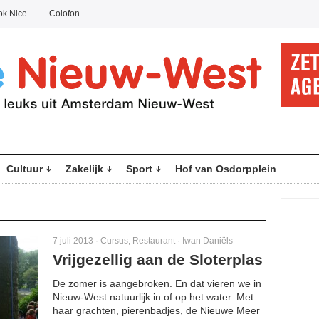
ok Nice
Colofon
Cultuur
Zakelijk
Sport
Hof van Osdorpplein
7 juli 2013 ·
Cursus
,
Restaurant
·
Iwan Daniëls
Vrijgezellig aan de Sloterplas
De zomer is aangebroken. En dat vieren we in
Nieuw-West natuurlijk in of op het water. Met
haar grachten, pierenbadjes, de Nieuwe Meer