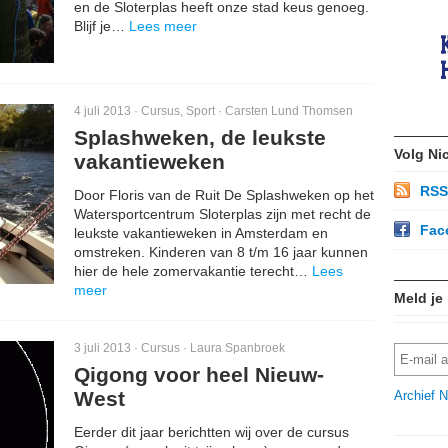
en de Sloterplas heeft onze stad keus genoeg.
Blijf je…
Lees meer
4 juli 2013 ·
Cursus
,
Sport
·
Carsten Lund Thomsen
Splashweken, de leukste
Volg Ni
vakantieweken
RSS
Door Floris van de Ruit De Splashweken op het
Watersportcentrum Sloterplas zijn met recht de
Fac
leukste vakantieweken in Amsterdam en
omstreken. Kinderen van 8 t/m 16 jaar kunnen
hier de hele zomervakantie terecht…
Lees
meer
Meld je
3 juli 2013 ·
Cursus
·
Laura Spanbroek
Qigong voor heel Nieuw-
West
Archief N
Eerder dit jaar berichtten wij over de cursus