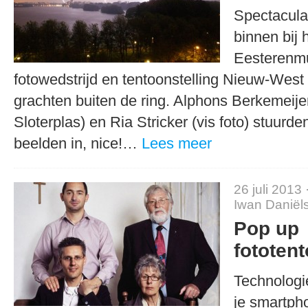
Spectacula
binnen bij 
Eesterenm
fotowedstrijd en tentoonstelling Nieuw-West 
grachten buiten de ring. Alphons Berkemeije
Sloterplas) en Ria Stricker (vis foto) stuurd
beelden in, nice!…
Lees meer
26 juli 2013 
Iwan Daniël
Pop up
fototent
Technologie
je smartph