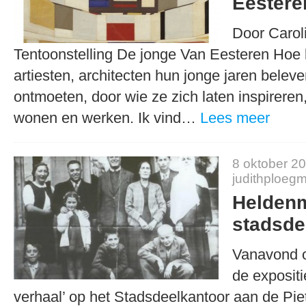
Eesteren
Door Caroli
Tentoonstelling De jonge Van Eesteren Hoe 
artiesten, architecten hun jonge jaren belev
ontmoeten, door wie ze zich laten inspirere
wonen en werken. Ik vind…
Lees meer
8 oktober 2
judithploeg
Heldenm
stadsde
Vanavond o
de expositi
verhaal’ op het Stadsdeelkantoor aan de Pie