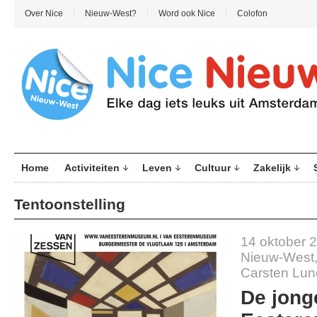
Over Nice
Nieuw-West?
Word ook Nice
Colofon
Home
Activiteiten
Leven
Cultuur
Zakelijk
Tentoonstelling
14 oktober 
Nieuw-West
Carsten Lu
De jong