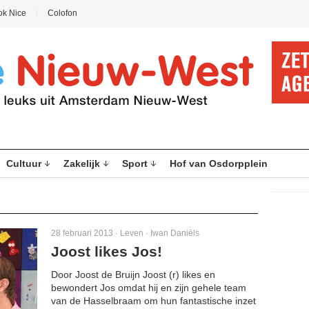
ok Nice
Colofon
Cultuur
Zakelijk
Sport
Hof van Osdorpplein
28 februari 2013 ·
Leven
·
Iwan Daniëls
Joost likes Jos!
Door Joost de Bruijn Joost (r) likes en
bewondert Jos omdat hij en zijn gehele team
van de Hasselbraam om hun fantastische inzet