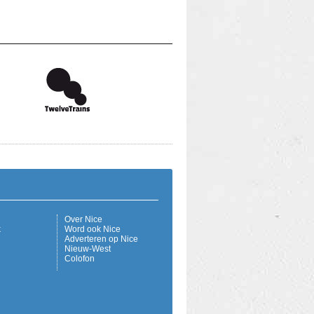
Over Nice
k
Word ook Nice
Adverteren op Nice
Nieuw-West
Colofon