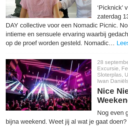
‘Picknick’ 
zaterdag 1
DAY collective voor een Nomadic Picnic. No
intieme en sensuele ervaring waarbij gedac
op de proef worden gesteld. Nomadic…
Lee
28 septembe
Excursie
,
Fe
Sloterplas
,
U
Iwan Daniël
Nice Ni
Weeken
Nog even g
bijna weekend. Weet jij al wat je gaat doen? 