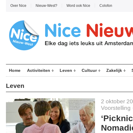
Over Nice
Nieuw-West?
Word ook Nice
Colofon
Home
Activiteiten
Leven
Cultuur
Zakelijk
Leven
2 oktober 2
Voorstelling
‘Pickni
Nomadic