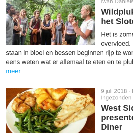
Iwan Daniël
Wildplu
het Slo
Het is zome
overvloed.
staan in bloei en bessen beginnen rijp te wor
eens weten wat er allemaal te eten en te p
meer
9 juli 2018 ·
Ingezonden
West Si
present
Diner